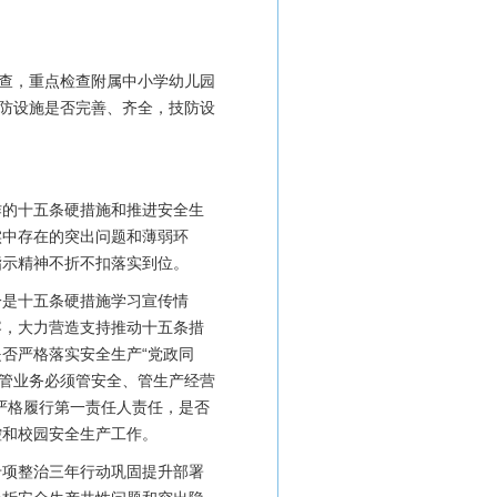
排查，重点检查附属中小学幼儿园
，物防设施是否完善、齐全，技防设
作的十五条硬措施和推进安全生
实中存在的突出问题和薄弱环
指示精神不折不扣落实到位。
一是十五条硬措施学习宣传情
容，大力营造支持推动十五条措
否严格落实安全生产“党政同
、管业务必须管安全、管生产经营
严格履行第一责任人责任，是否
控和校园安全生产工作。
专项整治三年行动巩固提升部署