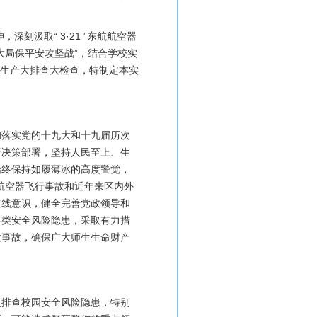
刻汲取“ 3·21 ”东航航空器
大局保平安攻坚战”，结合学校实
全生产大排查大检查，特制定本实
彻落实党的十九大和十九届历次
府决策部署，坚持人民至上、生
始终保持如履薄冰的高度警觉，
东航航空器飞行事故和近年来区内外
红线意识，健全完善党政领导和
各类安全风险隐患，采取有力措
大事故，确保广大师生生命财产
入排查校园安全风险隐患，特别