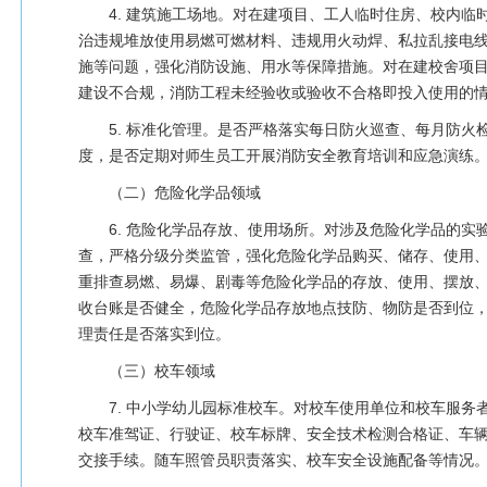
4. 建筑施工场地。对在建项目、工人临时住房、校内临
治违规堆放使用易燃可燃材料、违规用火动焊、私拉乱接电
施等问题，强化消防设施、用水等保障措施。对在建校舍项
建设不合规，消防工程未经验收或验收不合格即投入使用的
5. 标准化管理。是否严格落实每日防火巡查、每月防火
度，是否定期对师生员工开展消防安全教育培训和应急演练
（二）危险化学品领域
6. 危险化学品存放、使用场所。对涉及危险化学品的实
查，严格分级分类监管，强化危险化学品购买、储存、使用
重排查易燃、易爆、剧毒等危险化学品的存放、使用、摆放
收台账是否健全，危险化学品存放地点技防、物防是否到位
理责任是否落实到位。
（三）校车领域
7. 中小学幼儿园标准校车。对校车使用单位和校车服务
校车准驾证、行驶证、校车标牌、安全技术检测合格证、车辆
交接手续。随车照管员职责落实、校车安全设施配备等情况