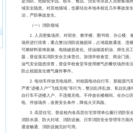
是消防、危险化学品、校车、食品、治安等涉及人员密集场
域安全隐患。对其他领域，也要结合本地本校近几年事故发
治，严防事故发生。
（一）消防领域
1. 人员密集场所。对宿舍、教学楼、图书馆、办公楼、
场所进行排查，重点整治消防设施损坏，占堵疏散通道、违
可燃材料装饰装修、电线破损老化、排油烟道积油、师生员
题，督促落实消防安全主体责任。加强学校食堂、商业门面
油气安全隐患排查，督促学校食堂等使用燃气的餐饮场所依
防止校园发生燃气爆炸事件。
2. 电动车停放充电场所。对校园电动自行车、新能源汽
严查“进楼入户”“飞线充电”等行为，整治乱停乱放、私拉乱
自行车不进楼入户、不违规充电、不停放在楼梯间。在办公
电、停放场所，改善安全条件，降低火灾风险。
3. 高层住宅。督促校内各高层住宅管理单位履行消防安
消防水源、防火封堵、消防设施、日常消防安全管理等方面
通道畅通、消防设施完好可用。