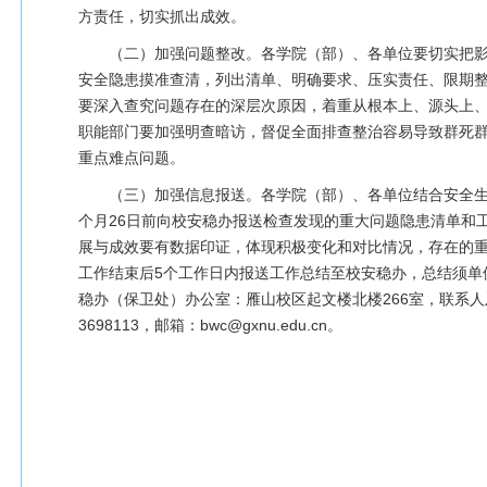
方责任，切实抓出成效。
（二）加强问题整改。各学院（部）、各单位要切实把
安全隐患摸准查清，列出清单、明确要求、压实责任、限期
要深入查究问题存在的深层次原因，着重从根本上、源头上
职能部门要加强明查暗访，督促全面排查整治容易导致群死
重点难点问题。
（三）加强信息报送。各学院（部）、各单位结合安全
个月26日前向校安稳办报送检查发现的重大问题隐患清单和
展与成效要有数据印证，体现积极变化和对比情况，存在的
工作结束后5个工作日内报送工作总结至校安稳办，总结须单
稳办（保卫处）办公室：雁山校区起文楼北楼266室，联系人及
3698113，邮箱：bwc@gxnu.edu.cn。