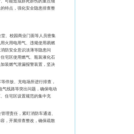
所、可能造成群死群伤的重点领
生的特点，强化安全隐患排查整
食堂、校园商业门面等人员密集
规用火用电用气、违规使用易燃
工消防安全意识淡薄等隐患问
、住宅区使用燃气、瓶装液化石
法加装燃气泄漏报警装置，坚决
车等停放、充电场所进行排查，
接电气线路等突出问题，确保电动
区、住宅区设置规范的集中充
全管理责任，紧盯消防车通道、
内容，开展排查整改，确保疏散