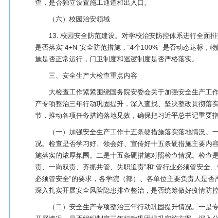
查，是否独立设置施工通道和出入口。
（六）校园治安领域
13. 校园安全防范建设。对学校治安防控体系进行全面
是否落实“4+N”安全防范措施，“4个100%” 是否动态达标
施是否正常运行，门卫制度和巡逻制度是否严格落实。
三、安全生产大检查重点内容
大检查工作紧紧围绕国务院安委会关于加强安全生产工
产专项整治三年行动巩固提升，深入查找、坚决整改贯彻落
节，推动各项任务措施落地见效，确保把习近平总书记重要
（一）加强安全生产工作十五条硬措施落实落地情況。
况。检查是否学习好、领会好、宣传好十五条硬措施主要内
施落实的浓厚氛围。二是十五条硬措施对照检查情况。检查是
责、一岗双责、齐抓共管、失职追责”和“管行业必须管安全
必须管安全”的要求，各学院（部）、各单位主要负责人是否
深入扎实开展安全风险隐患排查整治，是否统筹做好疫情防
（二）安全生产专项整治三年行动巩固提升情况。一是