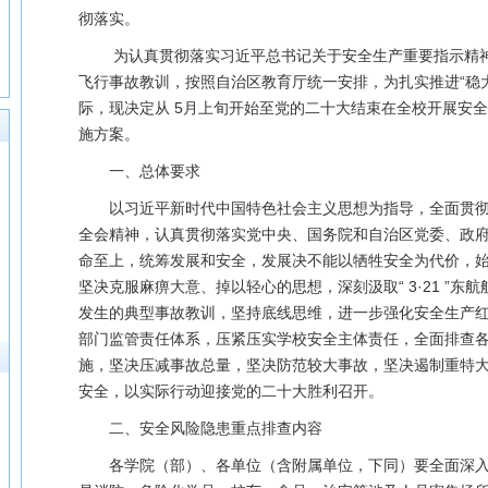
彻落实。
为认真贯彻落实习近平总书记关于安全生产重要指示精神，深
飞行事故教训，按照自治区教育厅统一安排，为扎实推进“稳
际，现决定从 5月上旬开始至党的二十大结束在全校开展安
施方案。
一、总体要求
以习近平新时代中国特色社会主义思想为指导，全面贯
全会精神，认真贯彻落实党中央、国务院和自治区党委、政
命至上，统筹发展和安全，发展决不能以牺牲安全为代价，
坚决克服麻痹大意、掉以轻心的思想，深刻汲取“ 3·21 ”
发生的典型事故教训，坚持底线思维，进一步强化安全生产
部门监管责任体系，压紧压实学校安全主体责任，全面排查
施，坚决压减事故总量，坚决防范较大事故，坚决遏制重特
安全，以实际行动迎接党的二十大胜利召开。
二、安全风险隐患重点排查内容
各学院（部）、各单位（含附属单位，下同）要全面深