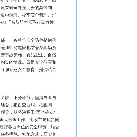
分析安全生产共性问题和突出隐
要建立健全补充完善的具体制
险集中治理、校车安全管理、消
•21〞东航航空器飞行事故教
（部）、各单位安全防范措施落
二是加强对危险化学品及其场所
完善事故灾难、食品卫生、自然
备物资的情况。四是安全教育和
展各项专题安全教育，是否结合
划阶段、不分环节，坚持自查自
相结合，把自查自纠、检视问
领导，从坚决捍卫“两个确立”，
排查大检查工作。党政主要负责同
真履行各自岗位的安全职责，结合
、任务措施、实施方式，压实各