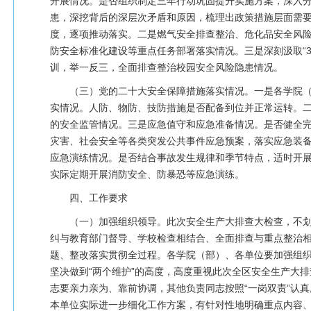
开展情况。是否组织制定三年行动巩固提升实施方案，深入
患，深挖背后的深层次矛盾和原因，梳理出政策措施层面需
度，逐项推动落实。二是燃气安全排查整治、危化品安全风
防安全标准化建设等重点任务部署落实情况。三是深刻汲取“3
训，举一反三，全面排查整治校园安全风险隐患情况。
（三）党的二十大安全保障措施落实情况。一是各学院
实情况。人防、物防、技防措施是否配备到位并正常运转。
的安全监管情况。三是应急值守和应急准备情况。是否健全
灾害、社会安全等各类突发公共事件应急预案，落实应急装
应急演练情况。是否结合事故发生规律和季节特点，适时开
实际定期开展消防安全、防暴恐等应急演练。
四、工作要求
（一）加强组织领导。此次安全生产大排查大检查，不
纠与教育部门督导、学校检查相结合、全面排查与重点整治
题、整改落实贯彻全过程。各学院（部）、各单位要加强组织
坚决做到“两个维护”的高度，高度重视此次全区安全生产大
志要亲力亲为、靠前协调，其他负责同志按照“一岗双责”认
本单位实际进一步细化工作方案，有针对性地明确重点内容