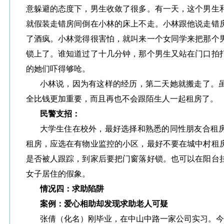
意躲避的态度下，男生收敛了很多。有一天，这个男生
就假装走错房间倒在小林的床上不走。小林跟他说走错
了酒疯。小林觉得很害怕，就叫来一个女同学来把那个
锁上了。谁知道过了十几分钟，那个男生又站在门口拍
的她们吓得够呛。
小林说，因为有这样的经历，第二天她就搬走了。
全比钱更加重要，而且再也不会跟陌生人一起租房了。
民警支招：
大学生住在校外，最好选择和熟悉的同性朋友合租
租房，应选在有物业监控的小区，最好不要在城中村租
是否被人跟踪，到家后要把门窗落好锁。也可以在阳台
女子居住的假象。
情况四：求助陷阱
案例：爱心相助却发现求助老人可疑
张倩（化名）刚毕业，在中山中路一家公司实习。今