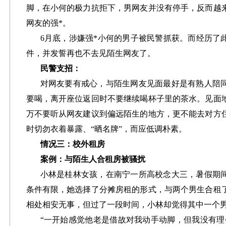
脚，在小何的极力抗拒下，男网友并没有停手，反而越
网友的强*。
6月底，涉嫌强*小何的男子被民警抓获。而经历了
件，并发誓再也不去见陌生网友了。
民警支招：
对网友要有戒心，与陌生网友见面最好是有熟人陪
要喝，离开座位返回时不要继续喝杯子里的茶水。见面
万不要听从网友建议到偏远陌生的地方，更不能去对方
时切勿衣着暴露、“晒名牌”，而应低调朴素。
情况三：校外租房
案例：与陌生人合租房被骚扰
小林是桂林女孩，在南宁一所高校念大三，暑假期
条件有限，她选择了分摊房租的形式，与两个男生合租
相处相安无事，但过了一段时间，小林却觉得其中一个
“一开始感觉他老是借故对我动手动脚，但我没有理