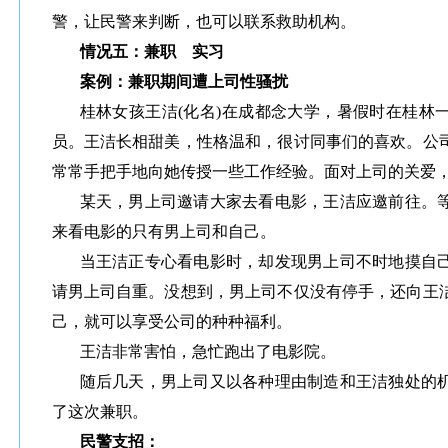
警，让民警来判断，也可以联系救助机构。
情况五：兼职 实习
案例：兼职期间遭上司性骚扰
桂林女孩王洁(化名)在成都念大学，暑假时在桂林
员。王洁长相甜美，性格温和，很讨同事们的喜欢。公
常常手把手地向她传授一些工作经验。面对上司的关爱
某天，男上司邀请大家去看电影，王洁应邀前往。
来看电影的只有男上司和自己。
当王洁正专心看电影时，却发现男上司不时地摸自
请男上司自重。没想到，男上司不仅没有停手，还向王
己，就可以享受公司的种种福利。
王洁非常害怕，急忙跑出了电影院。
随后几天，男上司又以各种理由制造和王洁独处的
了这次兼职。
民警支招：