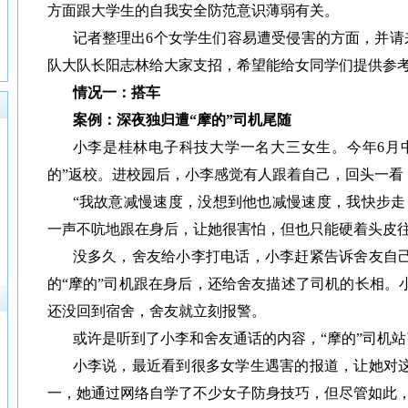
方面跟大学生的自我安全防范意识薄弱有关。
记者整理出6个女学生们容易遭受侵害的方面，并请
队大队长阳志林给大家支招，希望能给女同学们提供参
情况一：搭车
案例：深夜独归遭“摩的”司机尾随
小李是桂林电子科技大学一名大三女生。今年6月
的”返校。进校园后，小李感觉有人跟着自己，回头一看
“我故意减慢速度，没想到他也减慢速度，我快步走
一声不吭地跟在身后，让她很害怕，但也只能硬着头皮
没多久，舍友给小李打电话，小李赶紧告诉舍友自
的“摩的”司机跟在身后，还给舍友描述了司机的长相。
还没回到宿舍，舍友就立刻报警。
或许是听到了小李和舍友通话的内容，“摩的”司机
小李说，最近看到很多女学生遇害的报道，让她对
一，她通过网络自学了不少女子防身技巧，但尽管如此