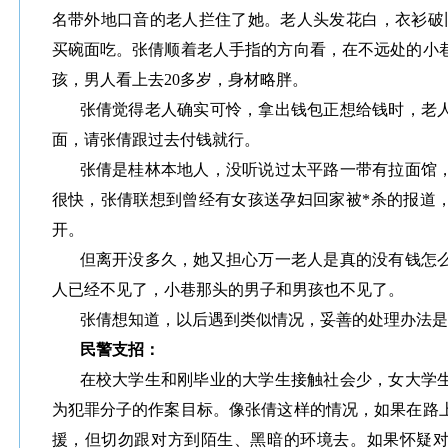
名带外地口音的老人拦住了她。老人头发花白，衣衫破
买碗面吃。张倩顺着老人手指的方向看，在不远处的小
孩，男人看上去20多岁，身材略胖。
张倩觉得老人确实可怜，拿出钱包正想给钱时，老
面，请张倩跟过去付钱就行。
张倩是桂林本地人，没听说过太平路一带有拉面馆
很快，张倩联想到曾经有女孩送孕妇回家被*杀的报道
开。
但离开没多久，她又担心万一老人是真的没有钱怎
人已经不见了，小巷那头的男子和男孩也不见了。
张倩想知道，以后遇到类似情况，妥善的处理办法是
民警支招：
在校大学生和刚毕业的大学生接触社会少，女大学
为犯罪分子的作案目标。像张倩这样的情况，如果在路
援，但切勿跟对方到陌生、黑暗的环境去。如果怀疑