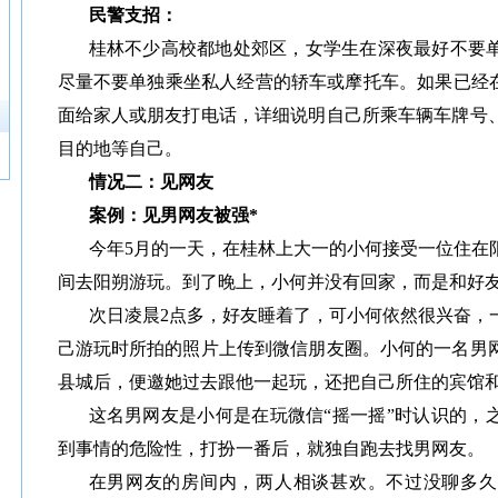
民警支招：
桂林不少高校都地处郊区，女学生在深夜最好不要
尽量不要单独乘坐私人经营的轿车或摩托车。如果已经在
面给家人或朋友打电话，详细说明自己所乘车辆车牌号
目的地等自己。
情况二：见网友
案例：见男网友被强*
今年5月的一天，在桂林上大一的小何接受一位住在
间去阳朔游玩。到了晚上，小何并没有回家，而是和好
次日凌晨2点多，好友睡着了，可小何依然很兴奋，
己游玩时所拍的照片上传到微信朋友圈。小何的一名男
县城后，便邀她过去跟他一起玩，还把自己所住的宾馆
这名男网友是小何是在玩微信“摇一摇”时认识的，
到事情的危险性，打扮一番后，就独自跑去找男网友。
在男网友的房间内，两人相谈甚欢。不过没聊多久