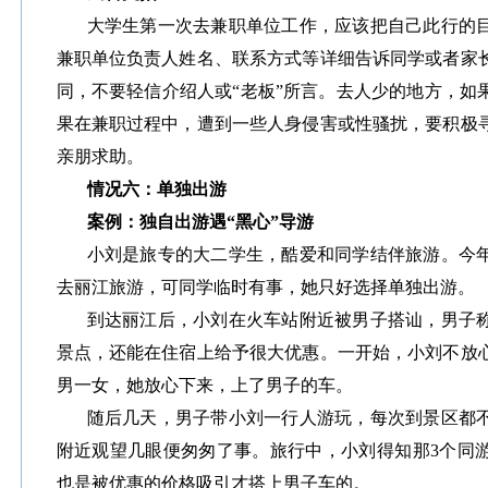
大学生第一次去兼职单位工作，应该把自己此行的
兼职单位负责人姓名、联系方式等详细告诉同学或者家
同，不要轻信介绍人或“老板”所言。去人少的地方，如
果在兼职过程中，遭到一些人身侵害或性骚扰，要积极
亲朋求助。
情况六：单独出游
案例：独自出游遇“黑心”导游
小刘是旅专的大二学生，酷爱和同学结伴旅游。今
去丽江旅游，可同学临时有事，她只好选择单独出游。
到达丽江后，小刘在火车站附近被男子搭讪，男子
景点，还能在住宿上给予很大优惠。一开始，小刘不放
男一女，她放心下来，上了男子的车。
随后几天，男子带小刘一行人游玩，每次到景区都
附近观望几眼便匆匆了事。旅行中，小刘得知那3个同
也是被优惠的价格吸引才搭上男子车的。