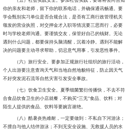
（五）社会实践安全。参加社会实践，要请将去向告知
你的亲友和老师，留下你的联系电话，并确保通讯畅通。要
学会甄别实习单位是否合规合法，是否有工商行政管理机关
颂发的营业执照，对交押金才入职等情况要三思而行，必要
时与学校老师沟通。要谨慎交友，保管好自己的钱财。无论
遇到什么问题，都要保持头脑清醒，沉着冷静。遇到不能解
决的问题要主动寻求帮助，切忌意气用事，引发恶性事件。
（六）旅行安全。要参加正规旅行社组织的旅行活动，
个人出游要注意查询天气和当地自然地貌特征，防止因天气
不好突发泥石流等自然灾害引发安全事故。
（七）饮食卫生安全。夏季细菌繁衍传播快，不去不符
合食品饮食卫生的小店就餐，不购买
“三无”食品、饮料；对
陌生人提供的食品、饮料等要婉言谢绝。
（八）酷暑炎热难耐，一定要做到：不私自下河游泳；
不擅自与他人结伴游泳；不到无安全设施、无救援人员的水