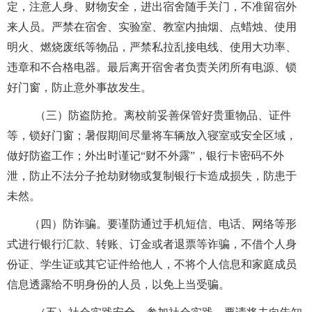
定，注意人身、财物安全，进出宿舍随手关门，不准留宿外
来人员。严禁在宿舍、实验室、教室内抽烟、点蜡烛、使用
明火、燃烧废纸等物品，严禁私拉乱接电线、使用大功率、
违章和不合格电器。最后离开宿舍者负责关闭所有电源、锁
好门窗，防止意外事故发生。
（三）防盗防抢。离校前妥善保管好贵重物品、证件
等，锁好门窗；暑假期间尽量
将
车辆放入寝室或安全区域，
做好防盗工作；外出时谨记
“财不外露”，银行卡密码不外
泄，防止不法分子抢劫财物或复制银行卡造成损失，防患于
未然。
（四）防诈骗。要谨防通过手机短信、电话、网络等形
式进行银行汇款、转账、订金或者退票等诈骗，不借个人身
份证、学生证或其它证件给他人，不将个人信息和家庭成员
信息透露给不明身份的人员，以免上当受骗。