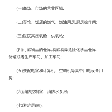
(一)商场、市场的营业区域;
(二)宾馆、饭店的燃气、燃油用房,厨房操作间;
(三)医院
高压氧舱
、供氧站
;
(四)可燃物品的仓库,易燃易爆
危险化学品
仓库、
储罐或者生产车间、加工车间
;
(五)变
配电室
和计算机、空调机等集中用电设备用
房
;
(六)消防控制室、消防水泵房;
(七)
避难层
(间);