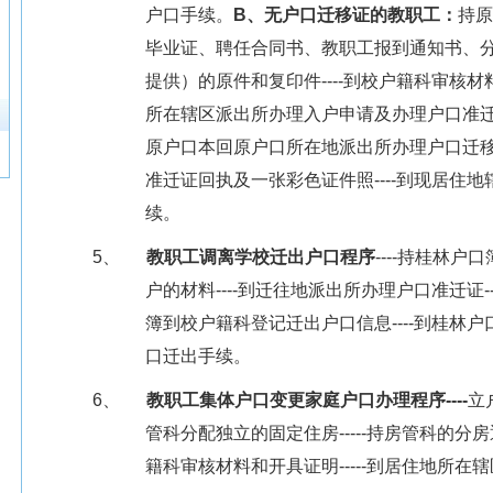
户口手续。
B
、无户口迁移证的教职工：
持原
毕业证、聘任合同书、教职工报到通知书、
提供）的原件和复印件
----
到校户籍科审核材
所在辖区派出所办理入户申请及办理户口准
原户口本回原户口所在地派出所办理户口迁
准迁证回执及一张彩色证件照
----
到现居住地
续。
5、
教职工调离学校迁出户口程序
----
持桂林户口
户的材料
----
到迁往地派出所办理户口准迁证
-
簿到校户籍科登记迁出户口信息
----
到桂林户
口迁出手续。
6、
教职工集体户口变更家庭户口办理程序
----
立
管科分配独立的固定住房
-----
持房管科的分房
籍科审核材料和开具证明
-----
到居住地所在辖