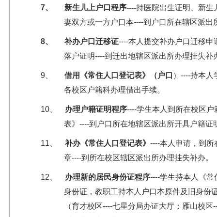
7、
新生儿上户口程序
----
持医院出生证明、新生
妻双方或一方户口本
----
到户口所在辖区派出
8、
补办户口迁移证
----
本人提交补办户口迁移申
落户证明
----
到迁出地辖区派出所办理挂失补
9、
借用《常住人口登记表》（户口
）
----
持本人
各校区户籍科办理借出手续。
10、
办理户籍证明程序
----
学生本人到所在校区户
表》
----
到户口所在地辖区派出所开具户籍证
11、
补办《常住人口登记表》
----
本人申请，到所
章
----
到所在校区辖区派出所办理挂失补办。
12、
办理新的居民身份证程序
----
学生持本人《常
身份证，教职工持本人户口本原件及旧身份
（育才校区
----
七星分局办证大厅；雁山校区
-