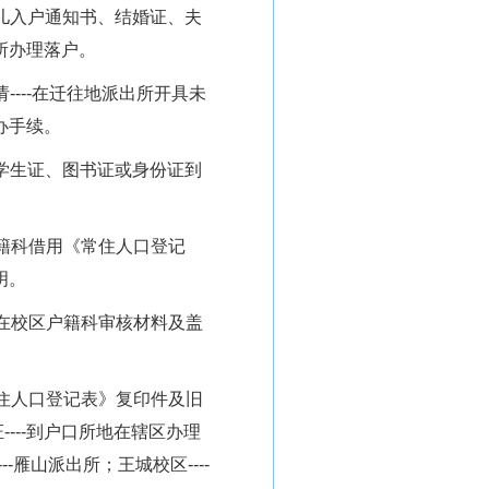
儿入户通知书、结婚证、夫
所办理落户。
请
----
在迁往地派出所开具未
办手续。
学生证、图书证或身份证到
籍科借用《常住人口登记
明。
在校区户籍科审核材料及盖
住人口登记表》复印件及旧
证
----
到户口所地在辖区办理
---
雁山派出所；王城校区
----