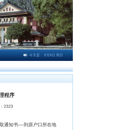
今天是：
8月9日 周日
理程序
：
2323
取通知书
----
到原户口所在地