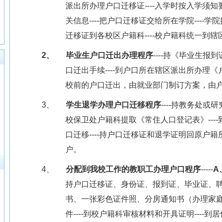
派出所办理户口迁移证
----
入学时按入学须知
关信息
----
把户口迁移证交给所在学院
----
学院
迁移证到各校区户籍科
----
校户籍科统一到辖
2、
毕业生户口迁出办理程序
----
持《毕业生报到
口迁出手续
----
到户口所在辖区派出所办理《
校前的户口迁出，由就业部门制订方案，由
3、
学生退学办理户口迁移程序
----
持教务处或研
校保卫处户籍科提取《常住人口登记表》
----
口迁移
----
持户口迁移证和退学证明回原户籍
户。
4、
分配到我校工作的教职工办理户口程序
-----
A
持户口迁移证、身份证、报到证、毕业证、
书、一张彩色证件照、分房通知书（办理家
件
----
到校户籍科审核材料和开具证明
----
到居