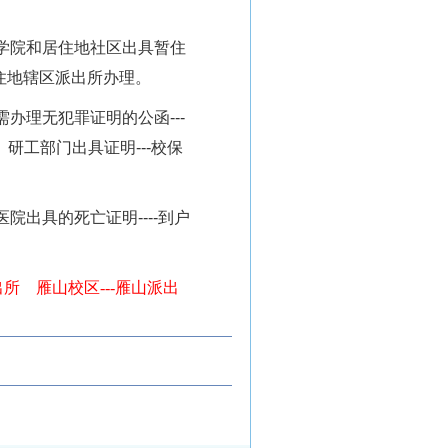
学院和居住地社区出具暂住
住地辖区派出所办理。
需办理无犯罪证明的公函
---
、研工部门出具证明
---
校保
医院出具的死亡证明
----
到户
出所 雁山校区
---
雁山派出